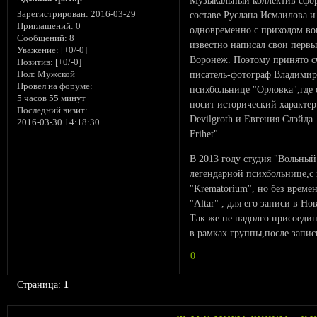
составе Руслана Исмаилова и
Зарегистрирован
: 2016-03-29
Приглашений:
0
одновременно с приходом вок
Сообщений:
8
известно написал свои первы
Уважение:
[+0/-0]
Воронеж. Поэтому принято сч
Позитив:
[+0/-0]
писатель-фотограф Владимир
Пол:
Мужской
Провел на форуме:
психбольнице "Орловка",где 
5 часов 55 минут
носит исторический характе
Последний визит:
Devilgroth и Евгения Слэйда
2016-03-30 14:18:30
Frihet".
В 2013 году студия "Вольны
легендарной психбольнице,с 
"Krematorium", но без време
"Altar" , для его записи в Н
Так же не надолго присоедин
в рамках группы,после запис
0
Страница:
1