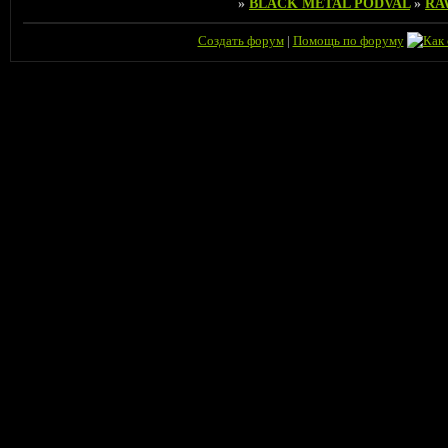
»
BLACK METAL PODVAL
»
RA
Создать форум
|
Помощь по форуму