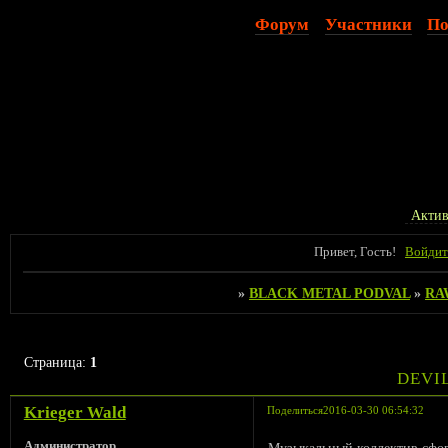
Форум
Участники
По
Актив
Привет, Гость!
Войдит
»
BLACK METAL PODVAL
»
RA
Страница:
1
DEVI
Krieger Wald
Поделиться
2016-03-30 06:54:32
Администратор
Музыкальный коллектив сфор