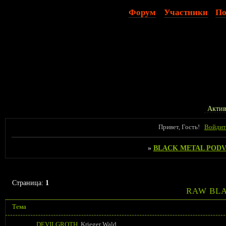
Форум
Участники
По
Актив
Привет, Гость!
Войдит
»
BLACK METAL PODV
Страница:
1
RAW BL
Тема
DEVILGROTH
Krieger Wald